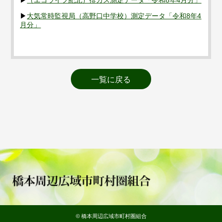
▶
（エコライフ紀北）排ガス測定データ「令和8年4月分」
▶
大気常時監視局（高野口中学校）測定データ「令和8年4
月分」
一覧に戻る
© 橋本周辺広域市町村圏組合