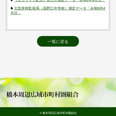
▶
（エコライフ紀北）排ガス測定データ「令和6年4月分」
▶
大気常時監視局（高野口中学校）測定データ「令和6年4
月分」
一覧に戻る
© 橋本周辺広域市町村圏組合